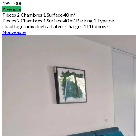
195.000
€
À vendre
Pièces
2
Chambres
1
Surface
40 m²
Pièces
2
Chambres
1
Surface
40 m²
Parking
1
Type de
chauffage
individuel radiateur
Charges
111€/mois €
Nouveauté