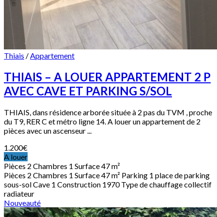
Thiais
/
Appartement
THIAIS – A LOUER APPARTEMENT 2 P
AVEC CAVE ET PARKING S/SOL
THIAIS, dans résidence arborée située à 2 pas du TVM , proche
du T9, RER C et métro ligne 14. A louer un appartement de 2
pièces avec un ascenseur ...
1.200
€
A louer
Pièces
2
Chambres
1
Surface
47 m²
Pièces
2
Chambres
1
Surface
47 m²
Parking
1 place de parking
sous-sol
Cave
1
Construction
1970
Type de chauffage
collectif
radiateur
Nouveauté