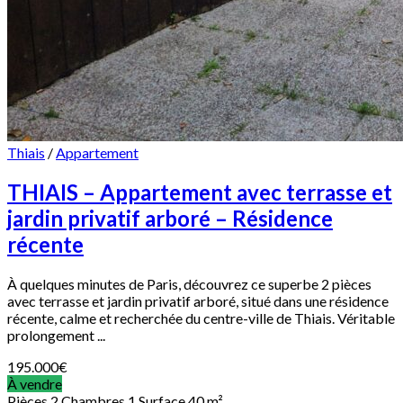
Thiais
/
Appartement
THIAIS – Appartement avec terrasse et
jardin privatif arboré – Résidence
récente
À quelques minutes de Paris, découvrez ce superbe 2 pièces
avec terrasse et jardin privatif arboré, situé dans une résidence
récente, calme et recherchée du centre-ville de Thiais. Véritable
prolongement ...
195.000
€
À vendre
Pièces
2
Chambres
1
Surface
40 m²