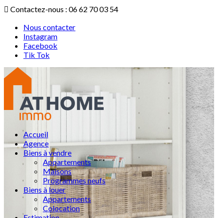
Contactez-nous : 06 62 70 03 54
Nous contacter
Instagram
Facebook
Tik Tok
Accueil
Agence
Biens à vendre
Appartements
Maisons
Programmes neufs
Biens à louer
Appartements
Colocation
Estimation