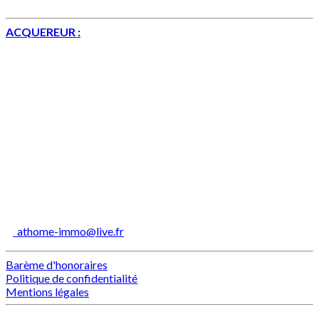
réaliser votre projet de vente dans les meilleurs délais.
ACQUEREUR :
notre sens de l'écoute, de conseil et de suivi
vous permettrons de trouver dans un temps imparti le bien
immobilier qui correspond à vos attentes.
Nous contacter
Vous avez des questions sur les plans juridiques, financiers et
fiscaux, n'hésitez pas à nous contacter et nous y répondrons
dans les plus brefs délais.
AT HOME IMMO
4, rue de l'Egalité
94320 Thiais
06 62 70 03 54
athome-immo@live.fr
Barème d'honoraires
Politique de confidentialité
Mentions légales