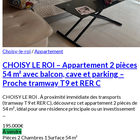
Choisy-le-roi
/
Appartement
CHOISY LE ROI – Appartement 2 pièces
54 m² avec balcon, cave et parking –
Proche tramway T9 et RER C
CHOISY LE ROI . À proximité immédiate des transports
(tramway T9 et RER C), découvrez cet appartement 2 pièces de
54 m², idéal pour une résidence principale ou un investissement
...
195.000
€
À vendre
Pièces
2
Chambres
1
Surface
54 m²