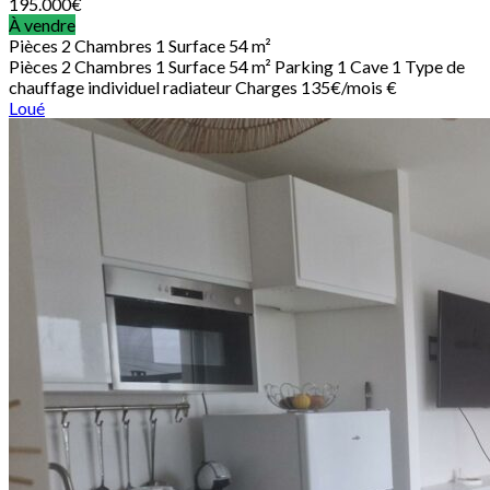
195.000
€
À vendre
Pièces
2
Chambres
1
Surface
54 m²
Pièces
2
Chambres
1
Surface
54 m²
Parking
1
Cave
1
Type de
chauffage
individuel radiateur
Charges
135€/mois €
Loué