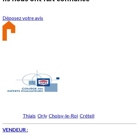
Déposez votre avis
Membre :
A propos
Depuis plus de 20 ans nous mettons notre expérience sur les
villes de :
Thiais
,
Orly
,
Choisy-le-Roi
,
Créteil
.
VENDEUR :
nous mettons à votre disposition notre expert
agrée en expertise immobilière . Notre objectif : vous aidez à