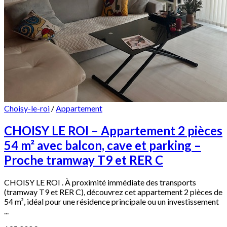
Choisy-le-roi
/
Appartement
CHOISY LE ROI – Appartement 2 pièces
54 m² avec balcon, cave et parking –
Proche tramway T9 et RER C
CHOISY LE ROI . À proximité immédiate des transports
(tramway T9 et RER C), découvrez cet appartement 2 pièces de
54 m², idéal pour une résidence principale ou un investissement
...