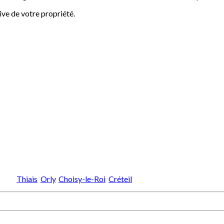
ive de votre propriété.
 de :
Thiais
,
Orly
,
Choisy-le-Roi
,
Créteil
.
n expertise immobilière . Notre objectif : vous aidez à réaliser vot
us permettrons de trouver dans un temps imparti le bien immobilier 