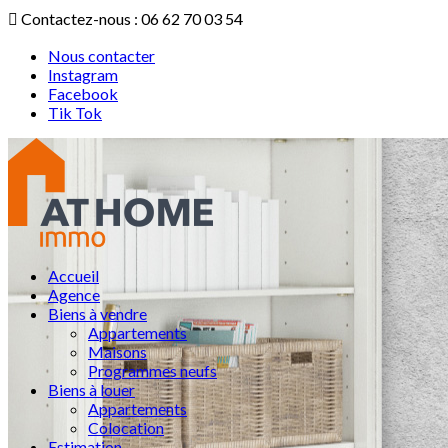
Contactez-nous : 06 62 70 03 54
Nous contacter
Instagram
Facebook
Tik Tok
Accueil
Agence
Biens à vendre
Appartements
Maisons
Programmes neufs
Biens à louer
Appartements
Colocation
Estimation