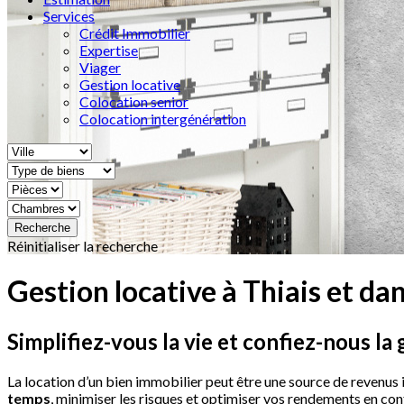
Services
Crédit Immobilier
Expertise
Viager
Gestion locative
Colocation senior
Colocation intergénération
Réinitialiser la recherche
Gestion locative à Thiais et da
Simplifiez-vous la vie et confiez-nous la
La location d’un bien immobilier peut être une source de revenus 
temps
, minimiser les risques et optimiser vos rendements en con