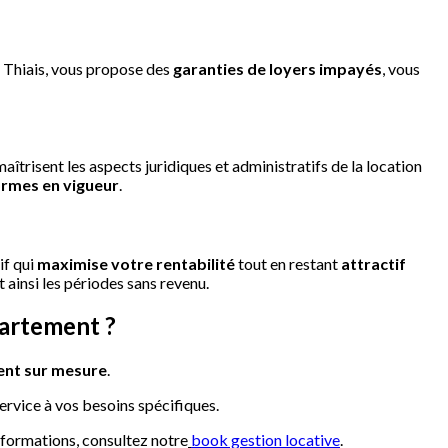
à Thiais, vous propose des
garanties de loyers impayés
, vous
aîtrisent les aspects juridiques et administratifs de la location
ormes en vigueur
.
if qui
maximise votre rentabilité
tout en restant
attractif
ainsi les périodes sans revenu.
partement ?
nt sur mesure
.
ervice à vos besoins spécifiques.
informations, consultez notre
book gestion locative
.