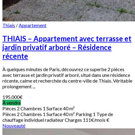
Thiais
/
Appartement
THIAIS – Appartement avec terrasse et
jardin privatif arboré – Résidence
récente
À quelques minutes de Paris, découvrez ce superbe 2 pièces
avec terrasse et jardin privatif arboré, situé dans une résidence
récente, calme et recherchée du centre-ville de Thiais. Véritable
prolongement ...
195.000
€
À vendre
Pièces
2
Chambres
1
Surface
40 m²
Pièces
2
Chambres
1
Surface
40 m²
Parking
1
Type de
chauffage
individuel radiateur
Charges
111€/mois €
Nouveauté