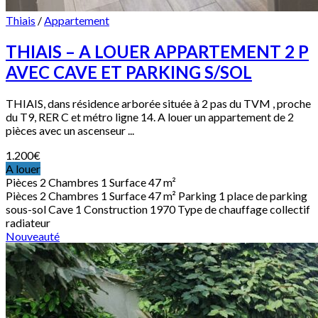
Thiais
/
Appartement
THIAIS – A LOUER APPARTEMENT 2 P
AVEC CAVE ET PARKING S/SOL
THIAIS, dans résidence arborée située à 2 pas du TVM , proche
du T9, RER C et métro ligne 14. A louer un appartement de 2
pièces avec un ascenseur ...
1.200
€
A louer
Pièces
2
Chambres
1
Surface
47 m²
Pièces
2
Chambres
1
Surface
47 m²
Parking
1 place de parking
sous-sol
Cave
1
Construction
1970
Type de chauffage
collectif
radiateur
Nouveauté