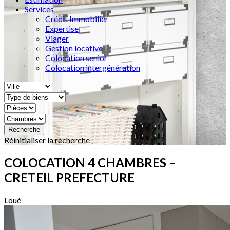
Services
Crédit Immobilier
Expertise
Viager
Gestion locative
Colocation senior
Colocation intergénération
Réinitialiser la recherche
COLOCATION 4 CHAMBRES –
CRETEIL PREFECTURE
Loué