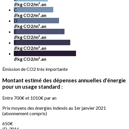
8
kg CO2/m².an
C
8
kg CO2/m².an
D
8
kg CO2/m².an
E
8
kg CO2/m².an
F
8
kg CO2/m².an
G
8
kg CO2/m².an
Émission de CO2 très importante
Montant estimé des dépenses annuelles d'énergie
pour un usage standard :
Entre 700€ et 1010€ par an
Prix moyens des énergies indexés au 1er janvier 2021
(abonnement compris)
650
€
ID-3816