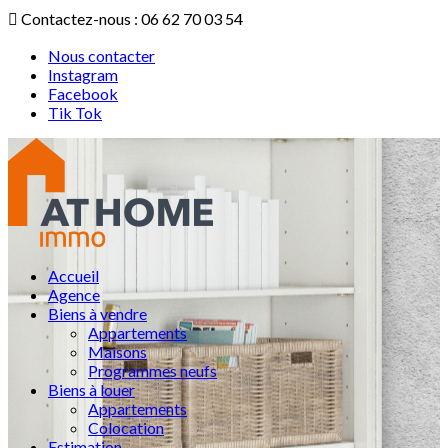
Contactez-nous : 06 62 70 03 54
Nous contacter
Instagram
Facebook
Tik Tok
Accueil
Agence
Biens à vendre
Appartements
Maisons
Programmes neufs
Biens à louer
Appartements
Colocation
Estimation